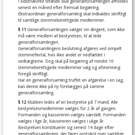
I sidstnævnte tilfælde skal generalforsamlingen afholdes
senest en måned efter fremsat begæring.
Ekstraordinær generalforsamling skal indkaldes skriftligt
til samtlige stemmeberettigede medlemmer.
§ 11
Generalforsamlingen vælger sin dirigent, som ikke
må være medlem af bestyrelsen, til at lede
generalforsamlingen.
Generalforsamlingens beslutning afgøres ved simpelt
stemmeflertal, hvis ikke andet er nedfældet i
vedtægterne. Dog skal på begæring af mindst 10
stemmeberettigede medlemmer valg og afstemning
foregå skriftligt.
Har en generalforsamling truffet en afgørelse i en sag,
kan denne ikke på ny forelægges på samme
generalforsamling.
§ 12
Klubben ledes af en bestyrelse på 7 mand. Alle
bestyrelsesmedlemmer vælges for 2 år af gangen.
Formanden og kassereren vælges særskilt. Formanden
vælges i lige år, kassereren vælges i ulige år.
Bestyrelsen konstituerer sig senest 14 dage efter
generalforsamlingen, der føres protokol over samtlige