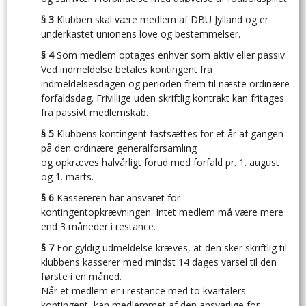
§ 3
Klubben skal være medlem af DBU Jylland og er
underkastet unionens love og bestemmelser.
§ 4
Som medlem optages enhver som aktiv eller passiv.
Ved indmeldelse betales kontingent fra
indmeldelsesdagen og perioden frem til næste ordinære
forfaldsdag. Frivillige uden skriftlig kontrakt kan fritages
fra passivt medlemskab.
§ 5
Klubbens kontingent fastsættes for et år af gangen
på den ordinære generalforsamling
og opkræves halvårligt forud med forfald pr. 1. august
og 1. marts.
§ 6
Kassereren har ansvaret for
kontingentopkrævningen. Intet medlem må være mere
end 3 måneder i restance.
§ 7
For gyldig udmeldelse kræves, at den sker skriftlig til
klubbens kasserer med mindst 14 dages varsel til den
første i en måned.
Når et medlem er i restance med to kvartalers
kontingent, kan medlemmet af den ansvarlige for