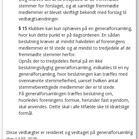
stemmer for forslaget, og at samtlige fremmødte
medlemmer er blevet skriftligt bekendt med forslag til
vedtægtsændringer.
§ 15
Klubben kan kun ophæves på en generalforsamling,
hvor kun dette punkt er på dagsordenen. En sådan
beslutning kræver at mindst halvdelen af foreningens
medlemmer er til stede og at mindst to tredjedele af de
fremmødte stemmer herfor.
Opnås der to tredjedeles flertal på en ikke
beslutningsdygtig generalforsamling, indkaldes til en ny
generalforsamling, hvor beslutningen kan træffes med
ovennævnte stemmeflerhed, uanset hvilken antal
stemmeberettigede medlemmer der er til stede.
På generalforsamlingen træffes beslutning om,
hvorledes foreningens formue, herunder fast ejendom,
skal anvendes. Dette skal i alle tilfælde ske til idrætslige
formål.
Disse vedtægter er revideret og vedtaget på generalforsamling
den 14.05-2025