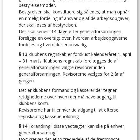
bestyrelsesmøder.
Bestyrelsen skal konstituere sig således, at man opnår
en rimelig fordeling af ansvar og af de arbejdsopgaver,
der skal løses af bestyrelsen.
Der skal senest 14 dage efter generalforsamlingen
foreligge en oversigt over, hvordan arbejdsopgaverne
fordeles og hvem der er ansvarlig.
§ 13
Klubbens regnskab er forskudt kalenderåret 1. april
– 31. marts. Klubbens regnskab forelægges de af
generalforsamlingen valgte revisorer inden
generalforsamlingen. Revisorerne vælges for 2 år af
gangen.
Det er klubbens formand og kasserer der tegner
rettighederne over hvem der må have adgang til
klubbens konti.
Revisorerne har til enhver tid adgang til at efterse
regnskab og kassebeholdning.
§ 14
Forandring i disse vedtægter kan ske på enhver
generalforsamling.
Dog kræves det at to tredjedele af de fremmødte