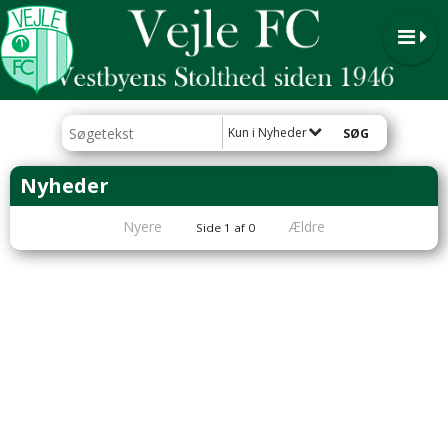
Kun i Nyheder
Nyheder
Nyere
Ældre
Side 1 af 0